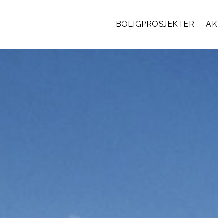
BOLIGPROSJEKTER
AK